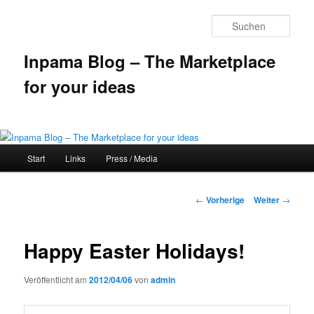
Such
Inpama Blog – The Marketplace
for your ideas
Hauptmenü
Start
Links
Press / Media
Zum
Inhalt
Beitrags-
←
Vorherige
Weiter
→
Navigation
wechseln
Happy Easter Holidays!
Veröffentlicht am
2012/04/06
von
admin